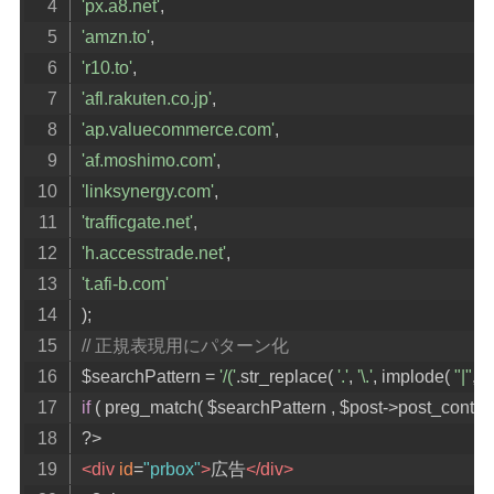
'px.a8.net'
,
'amzn.to'
,
'r10.to'
,
'afl.rakuten.co.jp'
,
'ap.valuecommerce.com'
,
'af.moshimo.com'
,
'linksynergy.com'
,
'trafficgate.net'
,
'h.accesstrade.net'
,
't.afi-b.com'
);
// 正規表現用にパターン化
$searchPattern 
=
'/('
.
str_replace
(
'.'
,
'\.'
,
 implode
(
"|"
,
 $
if
(
 preg_match
(
 $searchPattern 
,
 $post
->
post_conten
?>
<div
id
=
"prbox"
>
広告
</div>